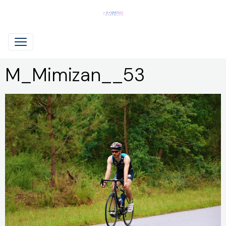
M_Mimizan__53