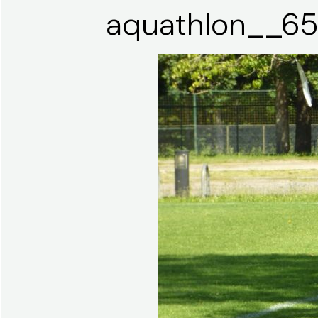
aquathlon__6